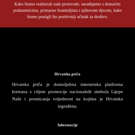
Kako bismo realizirali naše proizvode, surađujemo s domaćim
poduzetnicima, primarno braniteljima i njihovom djecom, kako
bismo postigli što pozitivniji učinak za društvo.
Hrvatska priča
Hrvatska priča je domoljubna internetska platforma
kreirana s ciljem promocije nacionalnih simbola Lijepe
Naše i promicanja vrijednosti na kojima je Hrvatska
izgrađena.
Informacije