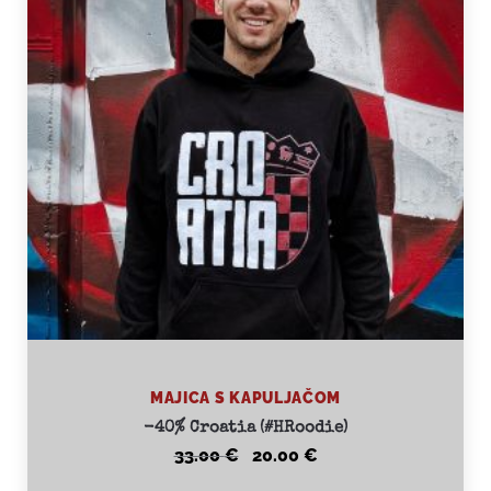
MAJICA S KAPULJAČOM
-40% Croatia (#HRoodie)
Original
Current
33.00
€
20.00
€
price
price