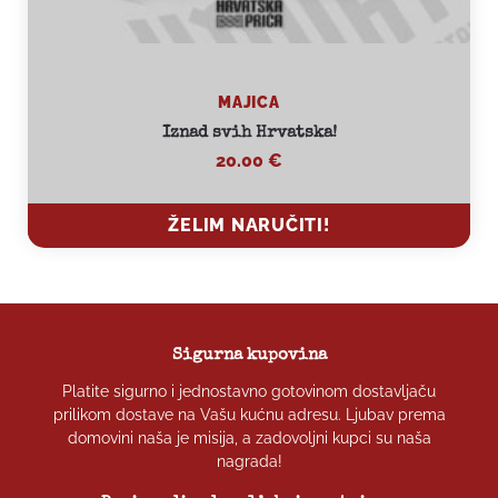
MAJICA
Iznad svih Hrvatska!
20.00
€
ŽELIM NARUČITI!
ŽELIM NARUČITI!
Sigurna kupovina
Platite sigurno i jednostavno gotovinom dostavljaču
prilikom dostave na Vašu kućnu adresu. Ljubav prema
domovini naša je misija, a zadovoljni kupci su naša
nagrada!