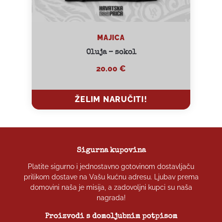
MAJICA
Oluja – sokol
20.00
€
ŽELIM NARUČITI!
ŽELIM NARUČITI!
Sigurna kupovina
Platite sigurno i jednostavno gotovinom dostavljaču
prilikom dostave na Vašu kućnu adresu. Ljubav prema
domovini naša je misija, a zadovoljni kupci su naša
nagrada!
Proizvodi s domoljubnim potpisom