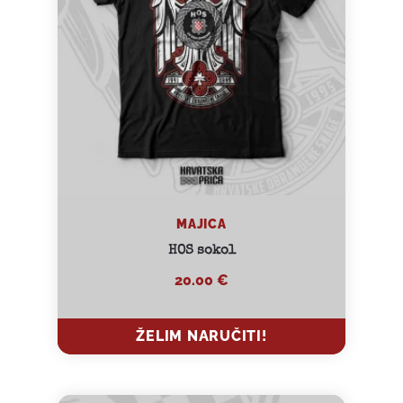
Oluje, udara u četničku šajkaču kao jasan
simbol pobjede!
MAJICA
HOS sokol
20.00
€
ŽELIM NARUČITI!
ŽELIM NARUČITI!