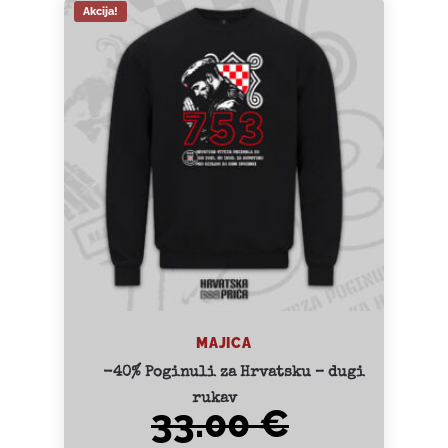
Akcija!
MAJICA
-40% Poginuli za Hrvatsku – dugi
rukav
33.00
€