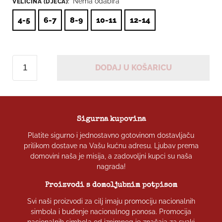
Nema odabira
VELIČINA (DJECA)
:
4-5
6-7
8-9
10-11
12-14
Klasični
DODAJ U KOŠARICU
HOS
količina
Sigurna kupovina
Platite sigurno i jednostavno gotovinom dostavljaču
prilikom dostave na Vašu kućnu adresu. Ljubav prema
domovini naša je misija, a zadovoljni kupci su naša
nagrada!
Proizvodi s domoljubnim potpisom
Svi naši proizvodi za cilj imaju promociju nacionalnih
simbola i buđenje nacionalnog ponosa. Promocija